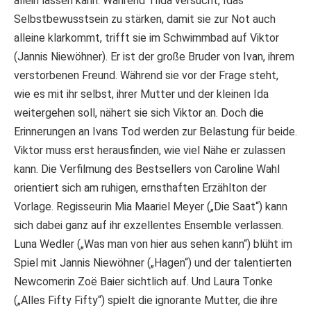
allein lassen kann. Während Tilda versucht, Idas
Selbstbewusstsein zu stärken, damit sie zur Not auch
alleine klarkommt, trifft sie im Schwimmbad auf Viktor
(Jannis Niewöhner). Er ist der große Bruder von Ivan, ihrem
verstorbenen Freund. Während sie vor der Frage steht,
wie es mit ihr selbst, ihrer Mutter und der kleinen Ida
weitergehen soll, nähert sie sich Viktor an. Doch die
Erinnerungen an Ivans Tod werden zur Belastung für beide.
Viktor muss erst herausfinden, wie viel Nähe er zulassen
kann. Die Verfilmung des Bestsellers von Caroline Wahl
orientiert sich am ruhigen, ernsthaften Erzählton der
Vorlage. Regisseurin Mia Maariel Meyer („Die Saat“) kann
sich dabei ganz auf ihr exzellentes Ensemble verlassen.
Luna Wedler („Was man von hier aus sehen kann“) blüht im
Spiel mit Jannis Niewöhner („Hagen“) und der talentierten
Newcomerin Zoë Baier sichtlich auf. Und Laura Tonke
(„Alles Fifty Fifty“) spielt die ignorante Mutter, die ihre