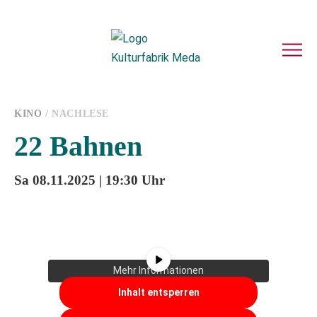
KINO
/ NACHLESE
22 Bahnen
Sa 08.11.2025 | 19:30 Uhr
Sie sehen gerade einen Platzhalterinhalt
von
YouTube
. Um auf den eigentlichen
Inhalt zuzugreifen, klicken Sie auf die
Schaltfläche unten. Bitte beachten Sie,
dass dabei Daten an Drittanbieter
weitergegeben werden.
Mehr Informationen
Inhalt entsperren