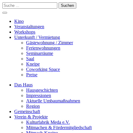
Suchen
Kino
Veranstalt­ungen
Workshops
Unterkunft / Vermietung
Gäste­wohnung / Zimmer
Ferien­wohnungen
Seminarräume
Saal
Kneipe
Coworking Space
Preise
Das Haus
Hausgeschichten
Impressionen
Aktuelle Umbaumaßnahmen
Region
Gemeinschaft
Verein & Projekte
Kulturfabrik Meda e.V.
Mitmachen & Fördermitgliedschaft
Mitmach-Kneipe