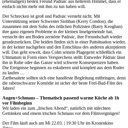
(ehemaligen) besten Freund Padraic aus heiterem Himmel, dass er
einfach nichts mehr mit ihm zu tun haben will.
Der Schrecken ist groß und Padraic versteht nicht. Mit
Unterstützung seiner Schwester Siobhan (Kerry Condon), die
zusammen mit dem Sohn des örtlichen Polizisten (Barry Keoghan)
ihre ganz eigenen Probleme in der kleinen Inselgemeinde hat,
versucht der am Boden zerstörte Padraic, ihre Freundschaft wieder
geradezurücken. Die beiden finden sich in einer Pattsituation wieder,
in der keiner nachgeben und den Entschluss des anderen akzeptieren
will. Das geht soweit, dass Colm seinem Plagegeist schließlich ein
Ultimatum in Form eines Versprechens stellt: Entweder Pádraic lässt
ihn in Ruhe oder das Ganze wird schwere Konsequenzen haben.
Die Ereignisse beginnen zu eskalieren und komplett aus dem Ruder
zu laufen …
Zartbesaitete sollten sich eine handfeste Begleitung mitbringen, denn
die rabenschwarze Komödie ist sicher der beste Feel-Bad-Film des
Jahres!
Augen+Schmaus –
Thematisch passend warme Küche ab 1h
vor Filmbeginn
Wir laden ein zum „Irischen Abend“, natürlich mit stilechten
Getränken und einem irischen Schmaus vor dem Filmvergnügen!
Der Film läuft auch am Mi 22.03. | 19:30 Uhr im Kronenkino