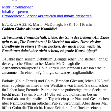
Mehr Informationen
Inhalt entsperren
Erforderlichen Service akzeptieren und Inhalte entsperren
Irl/UK/USA 22, R: Martin McDonagh, FSK: 16, 116 min
Golden Globe als beste Komödie!
„Einsamkeit, Freundschaft, Liebe, der Sinn des Lebens: Am Ende
geht es in ‚The Banshees of Inisherin‘ um alles. Diese riesige
Bandbreite in einen Film zu packen, der auch noch witzig ist,
Emotionen dabei aber nicht scheut, ist große Kunst. (dpa)“
14 Jahre nach seinem Debütfilm „Brügge sehen und sterben“ bringt
der englische Filmemacher Martin McDonagh die
Ausnahmeschauspieler Colin Farrell und Brendan Gleeson erneut
zusammen für einen tiefgründige, schwarze Tragikomödie:
Padraic (Colin Farrell) und Colm (Brendan Gleeson) leben 1923 auf
einer abgelegenen Insel an der Westküste von Irland. Sie sind schon
ihr Leben lang Freunde. Padraic ist eine gutherzige, treue Seele, er
bricht jeden Tag um Punkt 14 Uhr auf und holt seinen besten
Freund ab, um den restlichen Tag mit ein paar Pints und Gesprächen
über Nichtigkeiten im örtlichen Pub zu verbringen. Aber dieses Mal
öffnet Colm die Tür nicht. Kurze Zeit darauf eröffnet er seinem