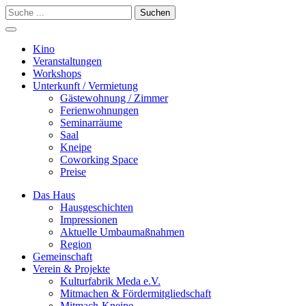
Suchen
Kino
Veranstalt­ungen
Workshops
Unterkunft / Vermietung
Gäste­wohnung / Zimmer
Ferien­wohnungen
Seminarräume
Saal
Kneipe
Coworking Space
Preise
Das Haus
Hausgeschichten
Impressionen
Aktuelle Umbaumaßnahmen
Region
Gemeinschaft
Verein & Projekte
Kulturfabrik Meda e.V.
Mitmachen & Fördermitgliedschaft
Mitmach-Kneipe