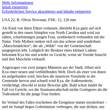
Mehr Informationen
Inhalt entsperren
Erforderlichen Service akzeptieren und Inhalte entsperren
USA 22, R: Olivia Newman, FSK: 12, 126 min
Als Kind von ihren Eltern verlassen, überlebt Kya ganz auf sich
gestellt in den rauen Sümpfen von North Carolina und wird zur
zähen, scharfsinnigen jungen Frau, symbiotisch verbunden mit der
Natur. Viele Mythen ranken sich um das scheue und sonderbare
„Marschmädchen“, die als „Wilde“ von der Gemeinschaft
ausgegrenzt lebt. Lediglich der Besitzer eines kleinen Ladens
bekommt Kya hin und wieder zu Gesicht, wenn sie Vorräte braucht
und ihm Muscheln verkauft.
Angezogen von zwei jungen Männern aus der Stadt, öffnet sich
Kya einer neuen und verblüffenden Welt. Doch als einer von ihnen
tot aufgefunden wird, brechen die massiven Vorurteile in der
Gemeinde hervor und schnell wird Kya, die Außenseiterin,
verdächtigt, obwohl es keine Beweise gibt. Bald schon landet ihr
Fall vor Gericht, wo die Staatsanwaltschaft nichts Geringeres als die
Todesstrafe für die junge Frau fordert.
Im Verlauf des Falles erscheinen die Ereignisse immer mysteriöser –
und im Sumpf liegen Geheimnisse verborgen, die nun drohen, ans