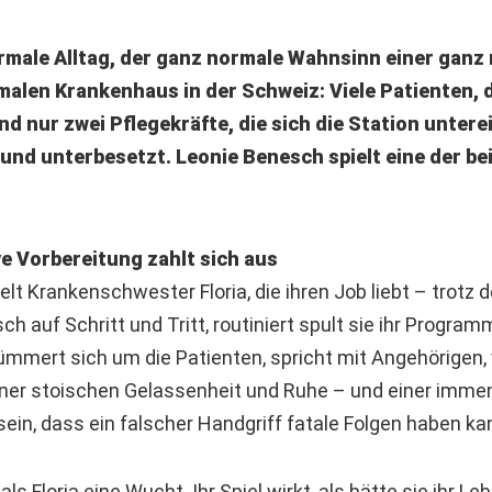
ormale Alltag, der ganz normale Wahnsinn einer ganz
malen Krankenhaus in der Schweiz: Viele Patienten, 
d nur zwei Pflegekräfte, die sich die Station untere
 und unterbesetzt. Leonie Benesch spielt eine der be
e Vorbereitung zahlt sich aus
lt Krankenschwester Floria, die ihren Job liebt – trotz 
h auf Schritt und Tritt, routiniert spult sie ihr Programm
mmert sich um die Patienten, spricht mit Angehörigen, 
einer stoischen Gelassenheit und Ruhe – und einer imm
in, dass ein falscher Handgriff fatale Folgen haben ka
ls Floria eine Wucht. Ihr Spiel wirkt, als hätte sie ihr Le