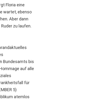
gt Floria eine
se wartet, ebenso
schen. Aber dann
m Ruder zu laufen.
brandaktuelles
es
en Bundesamts bis
e Hommage auf alle
ziales
ankheitsfall für
TEMBER 5)
publikum atemlos