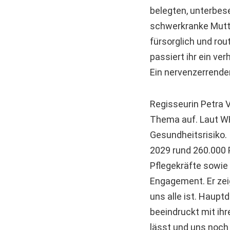
belegten, unterbese
schwerkranke Mutte
fürsorglich und rou
passiert ihr ein ver
Ein nervenzerrender
Regisseurin Petra 
Thema auf. Laut WH
Gesundheitsrisiko.
2029 rund 260.000 P
Pflegekräfte sowie
Engagement. Er zeig
uns alle ist. Haup
beeindruckt mit ihr
lässt und uns noch 