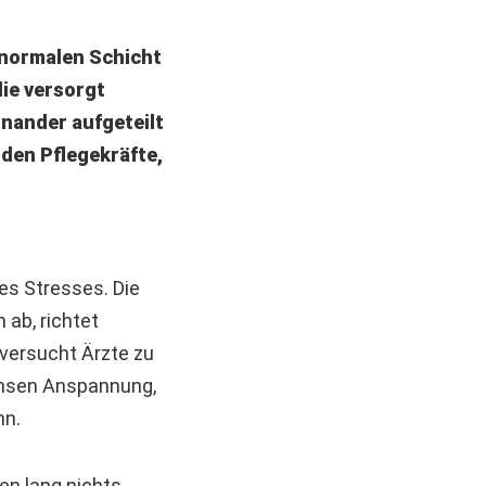
 normalen Schicht
die versorgt
inander aufgeteilt
iden Pflegekräfte,
des Stresses.
Die
 ab, richtet
versucht Ärzte zu
ensen Anspannung,
nn.
ben lang nichts