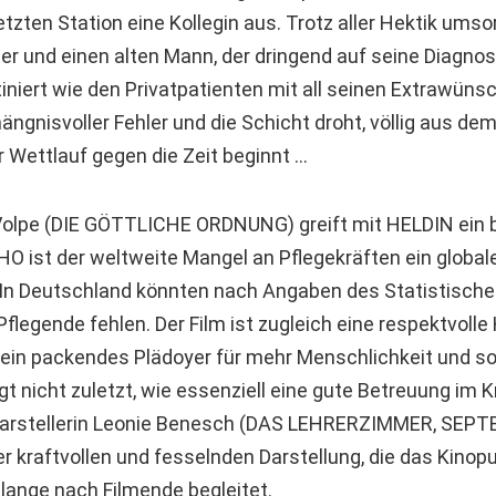
tzten Station eine Kollegin aus. Trotz aller Hektik umsor
r und einen alten Mann, der dringend auf seine Diagno
tiniert wie den Privatpatienten mit all seinen Extrawün
hängnisvoller Fehler und die Schicht droht, völlig aus de
 Wettlauf gegen die Zeit beginnt …
Volpe (DIE GÖTTLICHE ORDNUNG) greift mit HELDIN ein 
O ist der weltweite Mangel an Pflegekräften ein global
 In Deutschland könnten nach Angaben des Statistisch
flegende fehlen. Der Film ist zugleich eine respektvoll
 ein packendes Plädoyer für mehr Menschlichkeit und so
t nicht zuletzt, wie essenziell eine gute Betreuung im Kr
tdarstellerin Leonie Benesch (DAS LEHRERZIMMER, SEP
er kraftvollen und fesselnden Darstellung, die das Kino
lange nach Filmende begleitet.