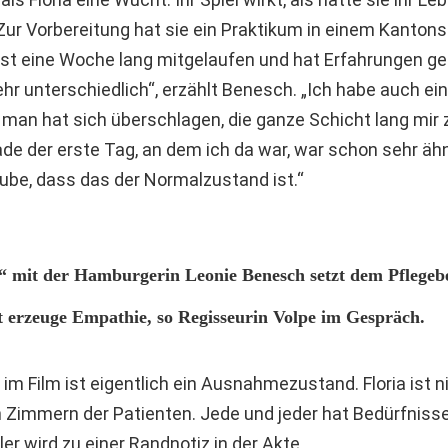
ur Vorbereitung hat sie ein Praktikum in einem Kantons
st eine Woche lang mitgelaufen und hat Erfahrungen g
r unterschiedlich“, erzählt Benesch. „Ich habe auch eine 
man hat sich überschlagen, die ganze Schicht lang mir z
rade der erste Tag, an dem ich da war, war schon sehr äh
laube, dass das der Normalzustand ist.“
 mit der Hamburgerin Leonie Benesch setzt dem Pflegebe
 erzeuge Empathie, so Regisseurin Volpe im Gespräch.
m Film ist eigentlich ein Ausnahmezustand. Floria ist ni
 Zimmern der Patienten. Jede und jeder hat Bedürfnisse
er wird zu einer Randnotiz in der Akte.