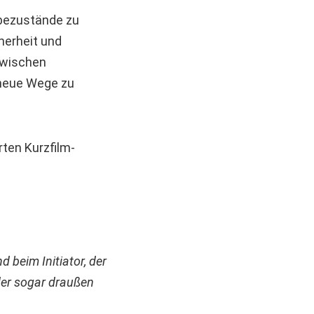
ebezustände zu
herheit und
zwischen
 neue Wege zu
rten Kurzfilm-
d beim Initiator, der
der sogar draußen