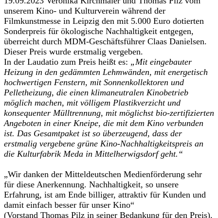
19.09.2023 Veronika Kirchmaier und Thomas Pilz vom
unserem Kino- und Kulturverein während der
Filmkunstmesse in Leipzig den mit 5.000 Euro dotierten
Sonderpreis für ökologische Nachhaltigkeit entgegen,
überreicht durch MDM-Geschäftsführer Claas Danielsen.
Dieser Preis wurde erstmalig vergeben.
In der Laudatio zum Preis heißt es:
„Mit eingebauter
Heizung in den gedämmten Lehmwänden, mit energetisch
hochwertigen Fenstern, mit Sonnenkollektoren und
Pelletheizung, die einen klimaneutralen Kinobetrieb
möglich machen, mit völligem Plastikverzicht und
konsequenter Mülltrennung, mit möglichst bio-zertifizierten
Angeboten in einer Kneipe, die mit dem Kino verbunden
ist. Das Gesamtpaket ist so überzeugend, dass der
erstmalig vergebene grüne Kino-Nachhaltigkeitspreis an
die Kulturfabrik Meda in Mittelherwigsdorf geht.“
„Wir danken der Mitteldeutschen Medienförderung sehr
für diese Anerkennung. Nachhaltigkeit, so unsere
Erfahrung, ist am Ende billiger, attraktiv für Kunden und
damit einfach besser für unser Kino“
(Vorstand Thomas Pilz in seiner Bedankung für den Preis).