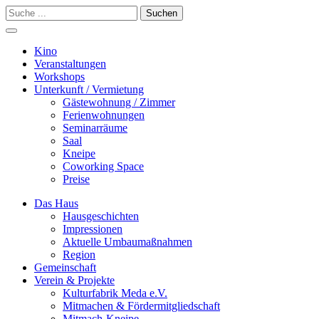
Suchen
Kino
Veranstalt­ungen
Workshops
Unterkunft / Vermietung
Gäste­wohnung / Zimmer
Ferien­wohnungen
Seminarräume
Saal
Kneipe
Coworking Space
Preise
Das Haus
Hausgeschichten
Impressionen
Aktuelle Umbaumaßnahmen
Region
Gemeinschaft
Verein & Projekte
Kulturfabrik Meda e.V.
Mitmachen & Fördermitgliedschaft
Mitmach-Kneipe