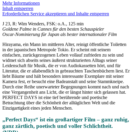
Mehr Informationen
Inhalt entsperren
Erforderlichen Service akzeptieren und Inhalte entsperren
J 23, R: Wim Wenders, FSK: o.A., 125 min
Goldene Palme in Cannes für den besten Schauspieler
Oscar-Nominierung für Japan als bester internationaler Film
Hirayama, ein Mann im mittleren Alter, reinigt öffentliche Toiletten
in der japanischen Metropole Tokio. Er scheint mit seinem
einfachen, zurückgezogenen Leben vollauf zufrieden zu sein und
widmet sich abseits seines äußerst strukturierten Alltags seiner
Leidenschaft für Musik, die er von Audiokassetten hört, und für
Literatur, die er allabendlich in gebrauchten Taschenbüchern liest. Er
liebt Bäume und hält besonders interessante Exemplare mit seiner
Kamera fest, er besucht eine Badeanstalt und seine Stammkneipe.
Durch eine Reihe unerwarteter Begegnungen kommt nach und nach
eine Vergangenheit ans Licht, die er längst hinter sich gelassen hat.
PERFECT DAYS ist eine tief berührende und poetische
Betrachtung über die Schönheit der alltäglichen Welt und die
Einzigartigkeit eines jeden Menschen.
„Perfect Days“ ist ein großartiger Film – ganz ruhig,
ganz zärtlich, poetisch und voller Schlichtheit.