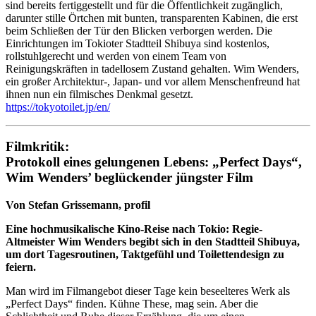
sind bereits fertiggestellt und für die Öffentlichkeit zugänglich,
darunter stille Örtchen mit bunten, transparenten Kabinen, die erst
beim Schließen der Tür den Blicken verborgen werden. Die
Einrichtungen im Tokioter Stadtteil Shibuya sind kostenlos,
rollstuhlgerecht und werden von einem Team von
Reinigungskräften in tadellosem Zustand gehalten. Wim Wenders,
ein großer Architektur-, Japan- und vor allem Menschenfreund hat
ihnen nun ein filmisches Denkmal gesetzt.
https://tokyotoilet.jp/en/
Filmkritik:
Protokoll eines gelungenen Lebens: „Perfect Days“,
Wim Wenders’ beglückender jüngster Film
Von Stefan Grissemann, profil
Eine hochmusikalische Kino-Reise nach Tokio: Regie-
Altmeister Wim Wenders begibt sich in den Stadtteil Shibuya,
um dort Tagesroutinen, Taktgefühl und Toilettendesign zu
feiern.
Man wird im Filmangebot dieser Tage kein beseelteres Werk als
„Perfect Days“ finden. Kühne These, mag sein. Aber die