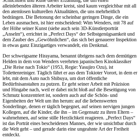
Schlichtheit und Ruhe dieser Erzählung, die um einen
alleinlebenden älteren Arbeiter kreist, sind kaum vergleichbar mit all
den atemlosen kulturellen Aktualitäten, die uns mehrheitlich
bedrängen. Die Betonung der scheinbar geringen Dinge, die ein
Leben ausmachen, ist hier entscheidend: Wim Wenders, mit 78 auf
der Höhe seiner Kunst (siehe auch sein 3D-Künstlerporträt
„Anselm“), errichtet in „Perfect Days“ der Selbstgenügsamkeit und
dem Zauber des „Gewöhnlichen“, das sich bei genauerer Inspektion
in etwas ganz Einzigartiges verwandelt, ein Denkmal.
Der schweigsame Hirayama, benannt übrigens nach dem demütigen
Helden in dem von Wenders verehrten japanischen Kinoklassiker
„Die Reise nach Tokio“ (1953, Regie: Yasujiro Ozu), ist
Toilettenreiniger. Täglich fährt er aus dem Tokioter Vorort, in dem er
lebt, mit dem Auto nach Shibuya, um dort öffentliche
Bedürfnisanstalten zu putzen. Er geht seiner Arbeit mit Präzision
und Hingabe nach, weil er dabei nicht bloß auf die Beseitigung von
Schmutz konzentriert ist, sondern auch auf die Schön- und
Eigenheiten der Welt um ihn herum: auf die liebenswerten
Sonderlinge, denen er täglich begegnet, auf seinen nervigen jungen
Kollegen, auf die Kinder, die ihn – im Gegensatz zu ihren Eltern –
wahrnehmen, auf seine stille Herzlichkeit reagieren. „Perfect Days“
ist das Porträt eines bescheidenen Mannes, der wie unsichtbar durch
die Welt geht – und gerade darin eine ungeahnte Art der Freiheit
entdeckt.