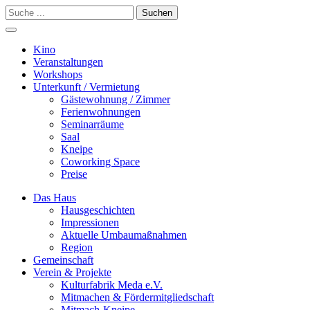
Suchen
Kino
Veranstalt­ungen
Workshops
Unterkunft / Vermietung
Gäste­wohnung / Zimmer
Ferien­wohnungen
Seminarräume
Saal
Kneipe
Coworking Space
Preise
Das Haus
Hausgeschichten
Impressionen
Aktuelle Umbaumaßnahmen
Region
Gemeinschaft
Verein & Projekte
Kulturfabrik Meda e.V.
Mitmachen & Fördermitgliedschaft
Mitmach-Kneipe