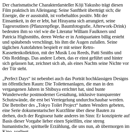
Der charismatische Charakterdarsteller Kōji Yakusho trägt diesen
Film praktisch im Alleingang: Seine Sanftheit überträgt sich; die
Energie, die er ausstrahlt, ist vorbehaltlos positiv. Mit der
Einsamkeit, in der er lebt, hat Hirayama sich arrangiert, seine
Tagesroutinen (Pflanzenpflege, Baumfotografie, Afterwork-Drink)
bedeuten ihm so viel wie die Literatur William Faulkners und
Patricia Highsmiths, deren Werke er in Antiquariaten billig ersteht
und spätabends verschlingt, bis ihm die Augen zufallen. Seine
täglichen Autofahrten bespielt er mit seiner Retro-
Kassettenkollektion, mit der Musik Lou Reeds, Patti Smiths und
Otis Reddings. Das andere Leben, das er einst geführt und hinter
sich gelassen hat, zeichnet sich ab, als eines Nachts seine Nichte vor
der Tür steht.
„Perfect Days“ ist nebenbei auch das Porträt hochklassigen Designs
im öffentlichen Raum: Die Toilettenanlagen, die man in den
vergangenen Jahren in Shibuya errichtet hat, sind bunte
Wunderwerke postmoderner Gestaltung, inklusive transparenter
Schutzwände, die erst bei Verriegelung undurchschaubar werden.
Die Betreiber des „Tokyo Toilet Project“ hatten Wenders gebeten,
eine Serie dokumentarischer Kurzfilme über diese Bauten zu
drehen, doch der Regisseur hatte anderes im Sinn: Er konzipierte auf
Basis dieser Vorgabe lieber einen Spielfilm, eine streng
humanistische, spirituelle Erzählung, die uns nun, ab übermorgen im
Kino, vorliegt.