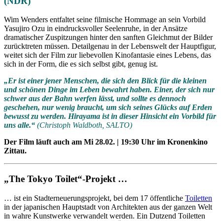
(NDR)
Wim Wenders entfaltet seine filmische Hommage an sein Vorbild
Yasujiro Ozu in eindrucksvoller Seelenruhe, in der Ansätze
dramatischer Zuspitzungen hinter den sanften Gleichmut der Bilder
zurücktreten müssen. Detailgenau in der Lebenswelt der Hauptfigur,
weitet sich der Film zur liebevollen Kinofantasie eines Lebens, das
sich in der Form, die es sich selbst gibt, genug ist.
„Er ist einer jener Menschen, die sich den Blick für die kleinen
und schönen Dinge im Leben bewahrt haben. Einer, der sich nur
schwer aus der Bahn werfen lässt, und sollte es dennoch
geschehen, nur wenig braucht, um sich seines Glücks auf Erden
bewusst zu werden. Hirayama ist in dieser Hinsicht ein Vorbild für
uns alle.“
(Christoph Waldboth, SALTO)
Der Film läuft auch am Mi 28.02. | 19:30 Uhr im Kronenkino
Zittau.
„The Tokyo Toilet“-Projekt
…
… ist ein Stadterneuerungsprojekt, bei dem 17 öffentliche
Toiletten
in der japanischen Hauptstadt von Architekten aus der ganzen Welt
in wahre Kunstwerke verwandelt werden. Ein Dutzend Toiletten