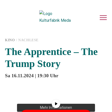
KINO
/ NACHLESE
The Apprentice – The
Trump Story
Sa 16.11.2024 | 19:30 Uhr
Sie sehen gerade einen Platzhalterinhalt
von
YouTube
. Um auf den eigentlichen
Inhalt zuzugreifen, klicken Sie auf die
Schaltfläche unten. Bitte beachten Sie,
dass dabei Daten an Drittanbieter
weitergegeben werden.
Mehr Informationen