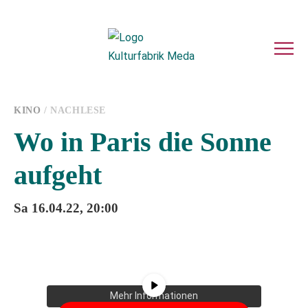
KINO
/ NACHLESE
Wo in Paris die Sonne
aufgeht
Sa 16.04.22, 20:00
Sie sehen gerade einen Platzhalterinhalt
von
YouTube
. Um auf den eigentlichen
Inhalt zuzugreifen, klicken Sie auf die
Schaltfläche unten. Bitte beachten Sie,
dass dabei Daten an Drittanbieter
weitergegeben werden.
Mehr Informationen