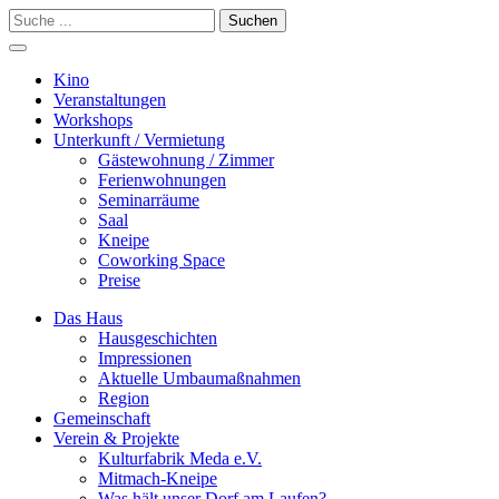
Suchen
Kino
Veranstalt­ungen
Workshops
Unterkunft / Vermietung
Gäste­wohnung / Zimmer
Ferien­wohnungen
Seminarräume
Saal
Kneipe
Coworking Space
Preise
Das Haus
Hausgeschichten
Impressionen
Aktuelle Umbaumaßnahmen
Region
Gemeinschaft
Verein & Projekte
Kulturfabrik Meda e.V.
Mitmach-Kneipe
Was hält unser Dorf am Laufen?