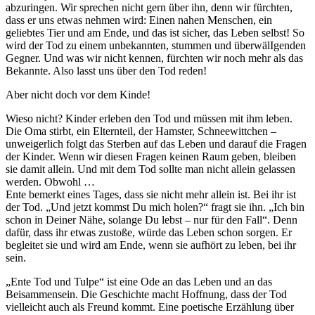
abzuringen. Wir sprechen nicht gern über ihn, denn wir fürchten,
dass er uns etwas nehmen wird: Einen nahen Menschen, ein
geliebtes Tier und am Ende, und das ist sicher, das Leben selbst! So
wird der Tod zu einem unbekannten, stummen und überwälIgenden
Gegner. Und was wir nicht kennen, fürchten wir noch mehr als das
Bekannte. Also lasst uns über den Tod reden!
Aber nicht doch vor dem Kinde!
Wieso nicht? Kinder erleben den Tod und müssen mit ihm leben.
Die Oma stirbt, ein Elternteil, der Hamster, Schneewittchen –
unweigerlich folgt das Sterben auf das Leben und darauf die Fragen
der Kinder. Wenn wir diesen Fragen keinen Raum geben, bleiben
sie damit allein. Und mit dem Tod sollte man nicht allein gelassen
werden. Obwohl …
Ente bemerkt eines Tages, dass sie nicht mehr allein ist. Bei ihr ist
der Tod. „Und jetzt kommst Du mich holen?“ fragt sie ihn. „Ich bin
schon in Deiner Nähe, solange Du lebst – nur für den Fall“. Denn
dafür, dass ihr etwas zustoße, würde das Leben schon sorgen. Er
begleitet sie und wird am Ende, wenn sie aufhört zu leben, bei ihr
sein.
„Ente Tod und Tulpe“ ist eine Ode an das Leben und an das
Beisammensein. Die Geschichte macht Hoffnung, dass der Tod
vielleicht auch als Freund kommt. Eine poetische Erzählung über