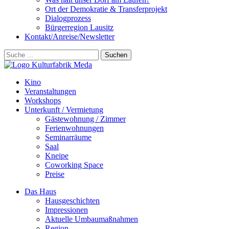
Ort der Demokratie & Transferprojekt
Dialogprozess
Bürgerregion Lausitz
Kontakt/Anreise/Newsletter
Suchen
Kino
Veranstalt­ungen
Workshops
Unterkunft / Vermietung
Gäste­wohnung / Zimmer
Ferien­wohnungen
Seminarräume
Saal
Kneipe
Coworking Space
Preise
Das Haus
Hausgeschichten
Impressionen
Aktuelle Umbaumaßnahmen
Region