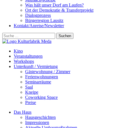
Was hält unser Dorf am Laufen?
Ort der Demokratie & Transferprojekt
Dialogprozess
Bürgerregion Lausitz
Kontakt/Anreise/Newsletter
Suchen
Kino
Veranstalt­ungen
Workshops
Unterkunft / Vermietung
Gäste­wohnung / Zimmer
Ferien­wohnungen
Seminarräume
Saal
Kneipe
Coworking Space
Preise
Das Haus
Hausgeschichten
Impressionen
Aktuelle Umbaumaßnahmen