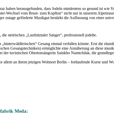
raz haben herausgefunden, dass Jodeln mindestens so gesund ist wie Yog
gister-Wechsel vom Brust- zum Kopfton“ nicht nur in unserem Alpenrau
tiger zutage geförderte Musikgut bestärkt die Auffassung von einer univ
die steirischen „Laufnitztaler Sänger“, professionell jodelte.
„hinterwäldlerischen“ Gesang einmal verfallen könnte. Erst die räuml
ischen Gesangstechniken) ermöglichte eine Annäherung an diese musik
bei der tuvinischen Obertonsängerin Sainkho Namtchilak, die grundleg
r allem an ihrem jetzigen Wohnort Berlin – fortlaufende Kurse und Wor
rfabrik Meda: