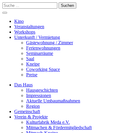
Suchen
Kino
Veranstalt­ungen
Workshops
Unterkunft / Vermietung
Gäste­wohnung / Zimmer
Ferien­wohnungen
Seminarräume
Saal
Kneipe
Coworking Space
Preise
Das Haus
Hausgeschichten
Impressionen
Aktuelle Umbaumaßnahmen
Region
Gemeinschaft
Verein & Projekte
Kulturfabrik Meda e.V.
Mitmachen & Fördermitgliedschaft
Mitmach-Kneipe