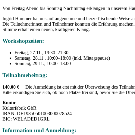
Von Freitag Abend bis Sonntag Nachmittag erklangen in unserem Ha
Ingrid Hammer hat uns auf angenehme und herzerfrischende Weise an 
Die Teilnehmerinnen und Teilnehmer konnten die Erfahrung machen, d
Stimme erhält einen neuen, kräftigeren Klang.
Workshopzeiten:
Freitag, 27.11., 19:30–21:30
Samstag, 28.11., 10:00–18:00 (inkl. Mittagspause)
Sonntag, 29.11., 10:00–13:00
Teilnahmebeitrag:
140,00 €
Die Anmeldung ist erst mit der Überweisung des Teilnahme
Bitte erkundigen Sie sich, ob noch Plätze frei sind, bevor Sie die Übe
Konto
:
Kulturfabrik GbR
IBAN: DE19850501003000078524
BIC: WELADED1GRL
Information und Anmeldung: