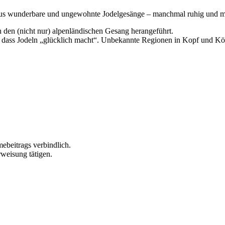
us wunderbare und ungewohnte Jodelgesänge – manchmal ruhig und med
den (nicht nur) alpenländischen Gesang herangeführt.
ass Jodeln „glücklich macht“. Unbekannte Regionen in Kopf und Körpe
beitrags verbindlich.
rweisung tätigen.