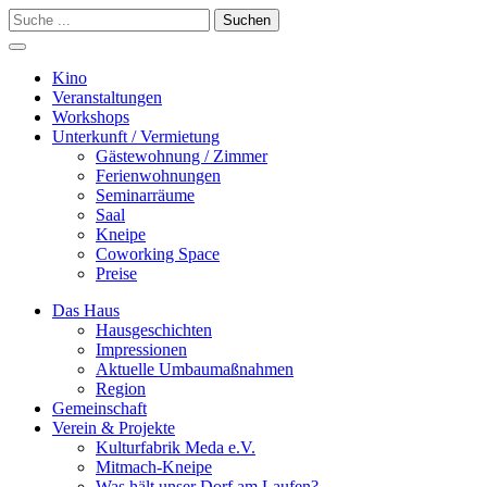
Suchen
Kino
Veranstalt­ungen
Workshops
Unterkunft / Vermietung
Gäste­wohnung / Zimmer
Ferien­wohnungen
Seminarräume
Saal
Kneipe
Coworking Space
Preise
Das Haus
Hausgeschichten
Impressionen
Aktuelle Umbaumaßnahmen
Region
Gemeinschaft
Verein & Projekte
Kulturfabrik Meda e.V.
Mitmach-Kneipe
Was hält unser Dorf am Laufen?