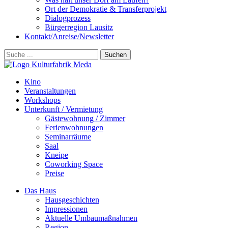
Ort der Demokratie & Transferprojekt
Dialogprozess
Bürgerregion Lausitz
Kontakt/Anreise/Newsletter
Suchen
Kino
Veranstalt­ungen
Workshops
Unterkunft / Vermietung
Gäste­wohnung / Zimmer
Ferien­wohnungen
Seminarräume
Saal
Kneipe
Coworking Space
Preise
Das Haus
Hausgeschichten
Impressionen
Aktuelle Umbaumaßnahmen
Region