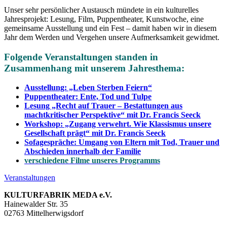
Unser sehr persönlicher Austausch mündete in ein kulturelles
Jahresprojekt: Lesung, Film, Puppentheater, Kunstwoche, eine
gemeinsame Ausstellung und ein Fest – damit haben wir in diesem
Jahr dem Werden und Vergehen unsere Aufmerksamkeit gewidmet.
Folgende Veranstaltungen standen in
Zusammenhang mit unserem Jahresthema:
Ausstellung: „Leben Sterben Feiern“
Puppentheater: Ente, Tod und Tulpe
Lesung „Recht auf Trauer – Bestattungen aus
machtkritischer Perspektive“
mit Dr. Francis Seeck
Workshop: „Zugang verwehrt. Wie Klassismus unsere
Gesellschaft prägt“ mit Dr. Francis Seeck
Sofagespräche: Umgang von Eltern mit Tod, Trauer und
Abschieden innerhalb der Familie
verschiedene Filme unseres Programms
Veranstaltungen
KULTURFABRIK MEDA e.V.
Hainewalder Str. 35
02763 Mittelherwigsdorf