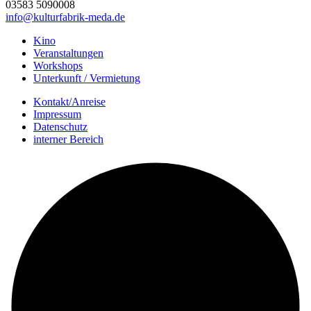
03583 5090008
info@kulturfabrik-meda.de
Kino
Veranstalt­ungen
Workshops
Unterkunft / Vermietung
Kontakt/Anreise
Impressum
Datenschutz
interner Bereich